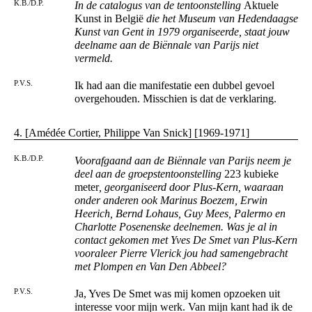
K.B./D.P.
In de catalogus van de tentoonstelling
Aktuele
Kunst in België
die het Museum van Hedendaagse
Kunst van Gent in 1979 organiseerde, staat jouw
deelname aan de Biënnale van Parijs niet
vermeld.
P.V.S.
Ik had aan die manifestatie een dubbel gevoel
overgehouden. Misschien is dat de verklaring.
4. [Amédée Cortier, Philippe Van Snick] [1969-1971]
K.B./D.P.
Voorafgaand aan de Biënnale van Parijs neem je
deel aan de groepstentoonstelling
223 kubieke
meter
, georganiseerd door Plus-Kern, waaraan
onder anderen ook Marinus Boezem, Erwin
Heerich, Bernd Lohaus, Guy Mees, Palermo en
Charlotte Posenenske deelnemen. Was je al in
contact gekomen met Yves De Smet van Plus-Kern
vooraleer Pierre Vlerick jou had samengebracht
met Plompen en Van Den Abbeel?
P.V.S.
Ja, Yves De Smet was mij komen opzoeken uit
interesse voor mijn werk. Van mijn kant had ik de