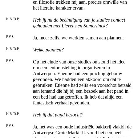
en filosofie trekken mij aan, precies omwille van
het literaire karakter ervan.
K.B./D.P.
Heb jij na de beëindiging van je studies contact
gehouden met Lievens en Somerlinck?
P.V.S.
Ja, meer zelfs, we werkten samen aan plannen.
K.B./D.P.
Welke plannen?
P.V.S.
Op het einde van onze studies ontstond het idee
om een tentoonstelling te organiseren in
Antwerpen. Etienne had een prachtig gebouw
gevonden. We hadden een akkoord om dat te
gebruiken. Etienne had zelfs een voorschot betaald
aan iemand die hij bij een bezoek aan het pand in
een bed had aangetroffen. Ik heb dat altijd een
fantastisch verhaal gevonden.
K.B./D.P.
Heb jij dat pand bezocht?
P.V.S.
Ja, het was een oude industriële bakkerij vlakbij de
Antwerpse Grote Markt. Ik vond het een heel