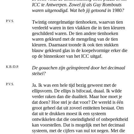
ICC te Antwerpen. Zowel jij als Guy Rombouts
waren uitgenodigd. Wat heb jij getoond in
1980
?
P.V.S.
Twintig onregelmatige tienhoeken, waarvan tien
verdeeld waren in tien vlakken die in tien kleuren
geschilderd waren. De tien andere tienhoeken
waren gekleurd met de mengeling van de tien
kleuren. Daarnaast toonde ik ook tien stukken
blauw gekleurd glas in de koepelvormige erker die
op de binnenkoer van het ICC uitgaf.
K.B./D.P.
De gouachen zijn geïnspireerd door het decimaal
stelsel?
P.V.S.
Ja. Ik was een hele tijd bezig geweest met de
ellipsvorm. De ellips is bifocaal, duaal. Ik wilde
verder raken dan die dualiteit. Maar hoe moet je
dat doen? Hoe stel je dat voor? De wereld is één
groot geheel dat uit zoveel entiteiten bestaat. Om
dat uit te drukken moest ik een systeem
ontwikkelen dat die oneindigheid of onbeperktheid
kan voorstellen. Dat is mogelijk met het decimaal
systeem, met de cijfers van nul tot negen. Met die