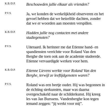
K.B./D.P.
Beschouwden jullie elkaar als vrienden?
P.V.S.
Ja, we konden de werkelijkheid observeren en het
gevoel hebben dat we hetzelfde dachten, zonder
dat we er woorden aan moesten verspillen.
K.B./D.P.
Hadden jullie nog contacten met andere
studiegenoten?
P.V.S.
Uiteraard. Ik herinner me dat Etienne hand- en
spandiensten verrichtte voor Roland Van den
Berghe die toen ook aan de academie studeerde.
Etienne vervaardigde werken voor hem.
K.B./D.P.
Etienne Lievens werkte voor Roland Van den
Berghe, terwijl ze leeftijdgenoten waren?
P.V.S.
Roland was een beetje ouder. Hij was begonnen in
de richting sierkunsten, maar was daarna
overgeschakeld naar de schilderkunst. Hij kreeg
les van Jan Burssens. Vandenberghe kon tegen
iemand zeggen: “jij werkt voor mij”.