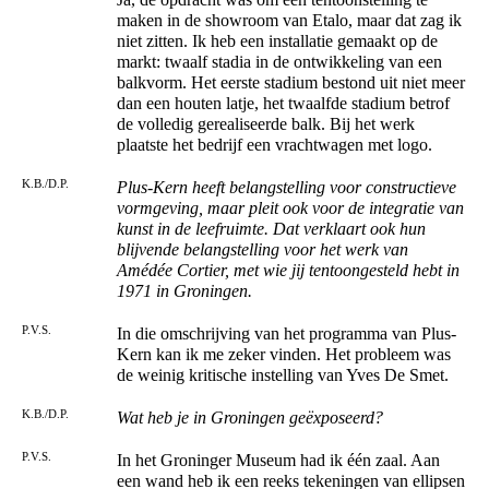
maken in de showroom van Etalo, maar dat zag ik
niet zitten. Ik heb een installatie gemaakt op de
markt: twaalf stadia in de ontwikkeling van een
balkvorm. Het eerste stadium bestond uit niet meer
dan een houten latje, het twaalfde stadium betrof
de volledig gerealiseerde balk. Bij het werk
plaatste het bedrijf een vrachtwagen met logo.
K.B./D.P.
Plus-Kern heeft belangstelling voor constructieve
vormgeving, maar pleit ook voor de integratie van
kunst in de leefruimte. Dat verklaart ook hun
blijvende belangstelling voor het werk van
Amédée Cortier, met wie jij tentoongesteld hebt in
1971 in Groningen.
P.V.S.
In die omschrijving van het programma van Plus-
Kern kan ik me zeker vinden. Het probleem was
de weinig kritische instelling van Yves De Smet.
K.B./D.P.
Wat heb je in Groningen geëxposeerd?
P.V.S.
In het Groninger Museum had ik één zaal. Aan
een wand heb ik een reeks tekeningen van ellipsen