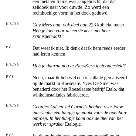
een metalen frame was aangebracht, dat dat
zeildoek naar voor duwde. Zo werd een
rechthoekige vorm in het doek geduwd.
K.B./D.P.
Guy Mees nam ook deel aan
223 kubieke meter
.
Heb je toen voor de eerste keer met hem
kennisgemaakt?
P.V.S.
Dat weet ik niet. Ik denk dat ik hem reeds eerder
had leren kennen.
K.B./D.P.
Heb je daarna nog in Plus-Kern tentoongesteld?
P.V.S.
Neen, maar ik heb wel een installatie gerealiseerd
op de markt in Roeselare. Yves De Smet was
benaderd door het Roeselaarse bedrijf Etalo, dat
winkelinstallaties fabriceerde.
K.B./D.P.
Georges Adé en Jef Cornelis hebben over jouw
interventie een filmpje gemaakt voor de openbare
omroep. In het filmpje komt ook de titel van het
werk ter sprake:
Etalogie
.
P.V.S.
Ja, de opdracht was om een tentoonstelling te