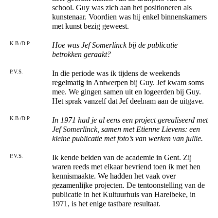
school. Guy was zich aan het positioneren als
kunstenaar. Voordien was hij enkel binnenskamers
met kunst bezig geweest.
K.B./D.P.
Hoe was Jef Somerlinck bij de publicatie
betrokken geraakt?
P.V.S.
In die periode was ik tijdens de weekends
regelmatig in Antwerpen bij Guy. Jef kwam soms
mee. We gingen samen uit en logeerden bij Guy.
Het sprak vanzelf dat Jef deelnam aan de uitgave.
K.B./D.P.
In 1971 had je al eens een project gerealiseerd met
Jef Somerlinck, samen met Etienne Lievens: een
kleine publicatie met foto’s van werken van jullie.
P.V.S.
Ik kende beiden van de academie in Gent. Zij
waren reeds met elkaar bevriend toen ik met hen
kennismaakte. We hadden het vaak over
gezamenlijke projecten. De tentoonstelling van de
publicatie in het Kultuurhuis van Harelbeke, in
1971, is het enige tastbare resultaat.