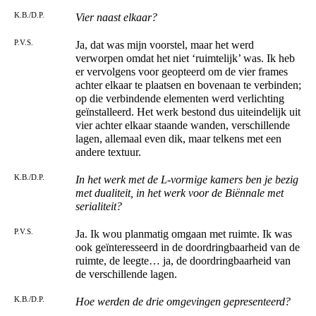
K.B./D.P.
Vier naast elkaar?
P.V.S.
Ja, dat was mijn voorstel, maar het werd
verworpen omdat het niet ‘ruimtelijk’ was. Ik heb
er vervolgens voor geopteerd om de vier frames
achter elkaar te plaatsen en bovenaan te verbinden;
op die verbindende elementen werd verlichting
geïnstalleerd. Het werk bestond dus uiteindelijk uit
vier achter elkaar staande wanden, verschillende
lagen, allemaal even dik, maar telkens met een
andere textuur.
K.B./D.P.
In het werk met de L-vormige kamers ben je bezig
met dualiteit, in het werk voor de Biënnale met
serialiteit?
P.V.S.
Ja. Ik wou planmatig omgaan met ruimte. Ik was
ook geïnteresseerd in de doordringbaarheid van de
ruimte, de leegte… ja, de doordringbaarheid van
de verschillende lagen.
K.B./D.P.
Hoe werden de drie omgevingen gepresenteerd?