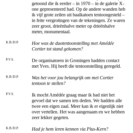
getoond die ik eerder – in 1970 – in de galerie X-
one gepresenteerd had. Op de andere wanden heb
ik vijf grote zeilen uit baalkatoen tentoongesteld –
in feite vergrotingen van de tekeningen. Ze waren
zeer groot, drieënhalve meter op drieënhalve
meter, monumentaal.
K.B./D.P.
Hoe was de duotentoonstelling met Amédée
Cortier tot stand gekomen?
P.V.S.
De organisatoren in Groningen hadden contact
met Yves. Hij heeft die tentoonstelling geregeld.
K.B./D.P.
Was het voor jou belangrijk om met Cortier
tentoon te stellen?
P.V.S.
Ik mocht Amédée graag maar ik had niet het
gevoel dat we samen iets deden. We hadden alle
twee een eigen zaal. Meer kan ik er eigenlijk niet
over vertellen. Het was aangenaam en we hebben
zeer lekker gegeten.
K.B./D.P.
Had je hem leren kennen via Plus-Kern?