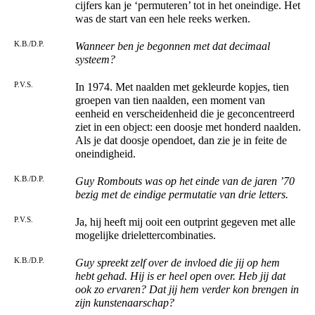
cijfers kan je ‘permuteren’ tot in het oneindige. Het
was de start van een hele reeks werken.
K.B./D.P.
Wanneer ben je begonnen met dat decimaal
systeem?
P.V.S.
In 1974. Met naalden met gekleurde kopjes, tien
groepen van tien naalden, een moment van
eenheid en verscheidenheid die je geconcentreerd
ziet in een object: een doosje met honderd naalden.
Als je dat doosje opendoet, dan zie je in feite de
oneindigheid.
K.B./D.P.
Guy Rombouts was op het einde van de jaren ’70
bezig met de eindige permutatie van drie letters.
P.V.S.
Ja, hij heeft mij ooit een outprint gegeven met alle
mogelijke drielettercombinaties.
K.B./D.P.
Guy spreekt zelf over de invloed die jij op hem
hebt gehad. Hij is er heel open over. Heb jij dat
ook zo ervaren? Dat jij hem verder kon brengen in
zijn kunstenaarschap?