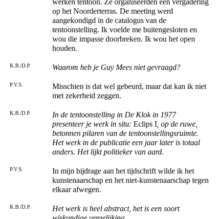
werken tentoon. Ze organiseerden een vergadering
op het Noorderterras. De meeting werd
aangekondigd in de catalogus van de
tentoonstelling. Ik voelde me buitengesloten en
wou die impasse doorbreken. Ik wou het open
houden.
K.B./D.P.
Waarom heb je Guy Mees niet gevraagd?
P.V.S.
Misschien is dat wel gebeurd, maar dat kan ik niet
met zekerheid zeggen.
K.B./D.P.
In de tentoonstelling in De Klok in 1977
presenteer je werk in situ:
Eclips I
, op de ruwe,
betonnen pilaren van de tentoonstellingsruimte.
Het werk in de publicatie een jaar later is totaal
anders. Het lijkt politieker van aard.
P.V.S.
In mijn bijdrage aan het tijdschrift wilde ik het
kunstenaarschap en het niet-kunstenaarschap tegen
elkaar afwegen.
K.B./D.P.
Het werk is heel abstract, het is een soort
wiskundige vergelijking.