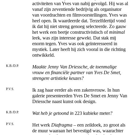
activiteiten van Yves van nabij gevolgd. Hij was al
vanaf zijn zeventiende bedrijvig als organisator
van voordrachten en filmvoorstellingen. Yves was
heel open. Ik waardeerde dat. Terzelfdertijd vond
ik dat hij niet streng genoeg selecteerde. Zo gauw
het werk een beetje constructivistisch of
minimal
leek, was zijn interesse gewekt. Dat stak mij
enorm tegen. Yves was ook geïnteresseerd in
mystiek. Later heeft hij zich vooral in die richting
ontwikkeld.
K.B./D.P.
Maakte Jenny Van Driessche, de toenmalige
vrouw en financiële partner van Yves De Smet,
strengere artistieke keuzes?
P.V.S.
Ik zag haar eerder als een zakenvrouw. In hun
galerie presenteerden Yves De Smet en Jenny Van
Driessche naast kunst ook design.
K.B./D.P.
Wat heb je getoond in
223 kubieke meter
?
P.V.S.
Het werk
Diafragma
– een zeildoek, zo groot als
de muur waaraan het bevestigd was, waarachter