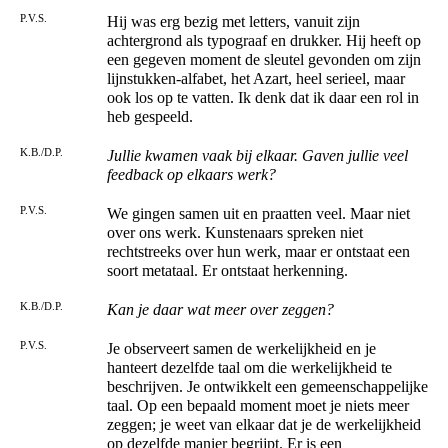
P.V.S.
Hij was erg bezig met letters, vanuit zijn
achtergrond als typograaf en drukker. Hij heeft op
een gegeven moment de sleutel gevonden om zijn
lijnstukken-alfabet, het Azart, heel serieel, maar
ook los op te vatten. Ik denk dat ik daar een rol in
heb gespeeld.
K.B./D.P.
Jullie kwamen vaak bij elkaar. Gaven jullie veel
feedback op elkaars werk?
P.V.S.
We gingen samen uit en praatten veel. Maar niet
over ons werk. Kunstenaars spreken niet
rechtstreeks over hun werk, maar er ontstaat een
soort metataal. Er ontstaat herkenning.
K.B./D.P.
Kan je daar wat meer over zeggen?
P.V.S.
Je observeert samen de werkelijkheid en je
hanteert dezelfde taal om die werkelijkheid te
beschrijven. Je ontwikkelt een gemeenschappelijke
taal. Op een bepaald moment moet je niets meer
zeggen; je weet van elkaar dat je de werkelijkheid
op dezelfde manier begrijpt. Er is een