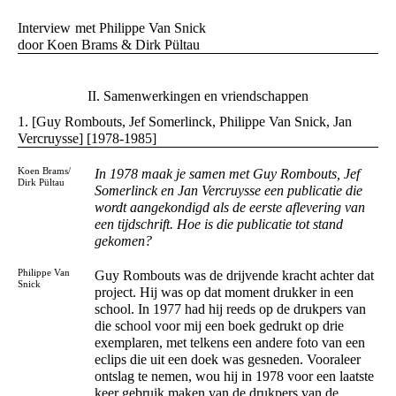
Interview
met Philippe Van Snick
door Koen Brams & Dirk Pültau
II. Samenwerkingen en vriendschappen
1. [Guy Rombouts, Jef Somerlinck, Philippe Van Snick, Jan
Vercruysse] [1978-1985]
Koen Brams/
In 1978 maak je samen met Guy Rombouts, Jef
Dirk Pültau
Somerlinck en Jan Vercruysse een publicatie die
wordt aangekondigd als de eerste aflevering van
een tijdschrift. Hoe is die publicatie tot stand
gekomen?
Philippe Van
Guy Rombouts was de drijvende kracht achter dat
Snick
project. Hij was op dat moment drukker in een
school. In 1977 had hij reeds op de drukpers van
die school voor mij een boek gedrukt op drie
exemplaren, met telkens een andere foto van een
eclips die uit een doek was gesneden. Vooraleer
ontslag te nemen, wou hij in 1978 voor een laatste
keer gebruik maken van de drukpers van de