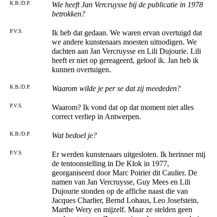
K.B./D.P.
Wie heeft Jan Vercruysse bij de publicatie in 1978
betrokken?
P.V.S.
Ik heb dat gedaan. We waren ervan overtuigd dat
we andere kunstenaars moesten uitnodigen. We
dachten aan Jan Vercruysse en Lili Dujourie. Lili
heeft er niet op gereageerd, geloof ik. Jan heb ik
kunnen overtuigen.
K.B./D.P.
Waarom wilde je per se dat zij meededen?
P.V.S.
Waarom? Ik vond dat op dat moment niet alles
correct verliep in Antwerpen.
K.B./D.P.
Wat bedoel je?
P.V.S.
Er werden kunstenaars uitgesloten. Ik herinner mij
de tentoonstelling in De Klok in 1977,
georganiseerd door Marc Poirier dit Caulier. De
namen van Jan Vercruysse, Guy Mees en Lili
Dujourie stonden op de affiche naast die van
Jacques Charlier, Bernd Lohaus, Leo Josefstein,
Marthe Wery en mijzelf. Maar ze stelden geen