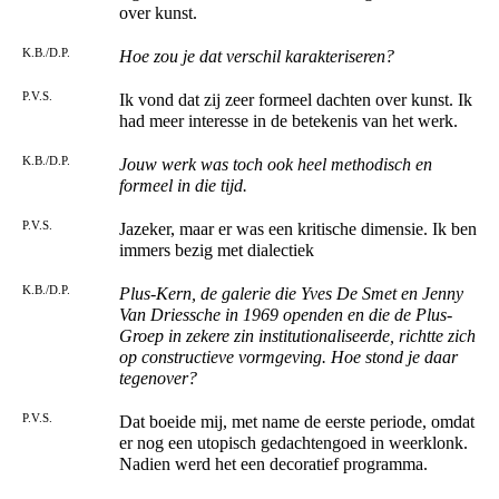
over kunst.
K.B./D.P.
Hoe zou je dat verschil karakteriseren?
P.V.S.
Ik vond dat zij zeer formeel dachten over kunst. Ik
had meer interesse in de betekenis van het werk.
K.B./D.P.
Jouw werk was toch ook heel methodisch en
formeel in die tijd.
P.V.S.
Jazeker, maar er was een kritische dimensie. Ik ben
immers bezig met dialectiek
K.B./D.P.
Plus-Kern, de galerie die Yves De Smet en Jenny
Van Driessche in 1969 openden en die de Plus-
Groep in zekere zin institutionaliseerde, richtte zich
op constructieve vormgeving. Hoe stond je daar
tegenover?
P.V.S.
Dat boeide mij, met name de eerste periode, omdat
er nog een utopisch gedachtengoed in weerklonk.
Nadien werd het een decoratief programma.