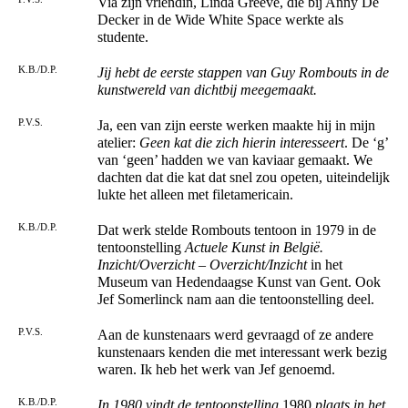
Via zijn vriendin, Linda Greeve, die bij Anny De
Decker in de Wide White Space werkte als
studente.
K.B./D.P.
Jij hebt de eerste stappen van Guy Rombouts in de
kunstwereld van dichtbij meegemaakt.
P.V.S.
Ja, een van zijn eerste werken maakte hij in mijn
atelier:
Geen kat die zich hierin interesseert
. De ‘g’
van ‘geen’ hadden we van kaviaar gemaakt. We
dachten dat die kat dat snel zou opeten, uiteindelijk
lukte het alleen met filetamericain.
K.B./D.P.
Dat werk stelde Rombouts tentoon in 1979 in de
tentoonstelling
Actuele Kunst in België.
Inzicht/Overzicht – Overzicht/Inzicht
in het
Museum van Hedendaagse Kunst van Gent. Ook
Jef Somerlinck nam aan die tentoonstelling deel.
P.V.S.
Aan de kunstenaars werd gevraagd of ze andere
kunstenaars kenden die met interessant werk bezig
waren. Ik heb het werk van Jef genoemd.
K.B./D.P.
In 1980 vindt de tentoonstelling
1980
plaats in het