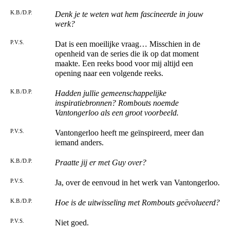
K.B./D.P.
Denk je te weten wat hem fascineerde in jouw
werk?
P.V.S.
Dat is een moeilijke vraag… Misschien in de
openheid van de series die ik op dat moment
maakte. Een reeks bood voor mij altijd een
opening naar een volgende reeks.
K.B./D.P.
Hadden jullie gemeenschappelijke
inspiratiebronnen? Rombouts noemde
Vantongerloo als een groot voorbeeld.
P.V.S.
Vantongerloo heeft me geïnspireerd, meer dan
iemand anders.
K.B./D.P.
Praatte jij er met Guy over?
P.V.S.
Ja, over de eenvoud in het werk van Vantongerloo.
K.B./D.P.
Hoe is de uitwisseling met Rombouts geëvolueerd?
P.V.S.
Niet goed.