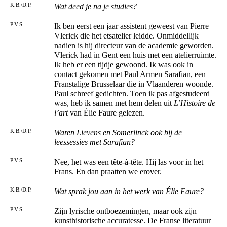
K.B./D.P.
Wat deed je na je studies?
P.V.S.
Ik ben eerst een jaar assistent geweest van Pierre
Vlerick die het etsatelier leidde. Onmiddellijk
nadien is hij directeur van de academie geworden.
Vlerick had in Gent een huis met een atelierruimte.
Ik heb er een tijdje gewoond. Ik was ook in
contact gekomen met Paul Armen Sarafian, een
Franstalige Brusselaar die in Vlaanderen woonde.
Paul schreef gedichten. Toen ik pas afgestudeerd
was, heb ik samen met hem delen uit
L’Histoire de
l’art
van Élie Faure gelezen.
K.B./D.P.
Waren Lievens en Somerlinck ook bij de
leessessies met Sarafian?
P.V.S.
Nee, het was een tête-à-tête. Hij las voor in het
Frans. En dan praatten we erover.
K.B./D.P.
Wat sprak jou aan in het werk van Élie Faure?
P.V.S.
Zijn lyrische ontboezemingen, maar ook zijn
kunsthistorische accuratesse. De Franse literatuur