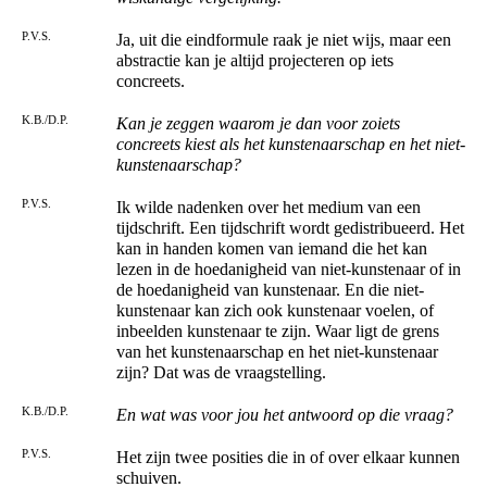
P.V.S.
Ja, uit die eindformule raak je niet wijs, maar een
abstractie kan je altijd projecteren op iets
concreets.
K.B./D.P.
Kan je zeggen waarom je dan voor zoiets
concreets kiest als het kunstenaarschap en het niet-
kunstenaarschap?
P.V.S.
Ik wilde nadenken over het medium van een
tijdschrift. Een tijdschrift wordt gedistribueerd. Het
kan in handen komen van iemand die het kan
lezen in de hoedanigheid van niet-kunstenaar of in
de hoedanigheid van kunstenaar. En die niet-
kunstenaar kan zich ook kunstenaar voelen, of
inbeelden kunstenaar te zijn. Waar ligt de grens
van het kunstenaarschap en het niet-kunstenaar
zijn? Dat was de vraagstelling.
K.B./D.P.
En wat was voor jou het antwoord op die vraag?
P.V.S.
Het zijn twee posities die in of over elkaar kunnen
schuiven.