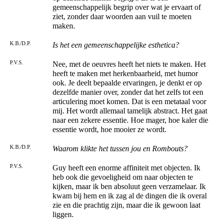
gemeenschappelijk begrip over wat je ervaart of
ziet, zonder daar woorden aan vuil te moeten
maken.
K.B./D.P.
Is het een gemeenschappelijke esthetica?
P.V.S.
Nee, met de oeuvres heeft het niets te maken. Het
heeft te maken met herkenbaarheid, met humor
ook. Je deelt bepaalde ervaringen, je denkt er op
dezelfde manier over, zonder dat het zelfs tot een
articulering moet komen. Dat is een metataal voor
mij. Het wordt allemaal tamelijk abstract. Het gaat
naar een zekere essentie. Hoe mager, hoe kaler die
essentie wordt, hoe mooier ze wordt.
K.B./D.P.
Waarom klikte het tussen jou en Rombouts?
P.V.S.
Guy heeft een enorme affiniteit met objecten. Ik
heb ook die gevoeligheid om naar objecten te
kijken, maar ik ben absoluut geen verzamelaar. Ik
kwam bij hem en ik zag al de dingen die ik overal
zie en die prachtig zijn, maar die ik gewoon laat
liggen.