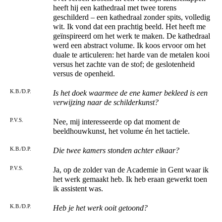
heeft hij een kathedraal met twee torens
geschilderd – een kathedraal zonder spits, volledig
wit. Ik vond dat een prachtig beeld. Het heeft me
geïnspireerd om het werk te maken. De kathedraal
werd een abstract volume. Ik koos ervoor om het
duale te articuleren: het harde van de metalen kooi
versus het zachte van de stof; de geslotenheid
versus de openheid.
K.B./D.P.
Is het doek waarmee de ene kamer bekleed is een
verwijzing naar de schilderkunst?
P.V.S.
Nee, mij interesseerde op dat moment de
beeldhouwkunst, het volume én het tactiele.
K.B./D.P.
Die twee kamers stonden achter elkaar?
P.V.S.
Ja, op de zolder van de Academie in Gent waar ik
het werk gemaakt heb. Ik heb eraan gewerkt toen
ik assistent was.
K.B./D.P.
Heb je het werk ooit getoond?