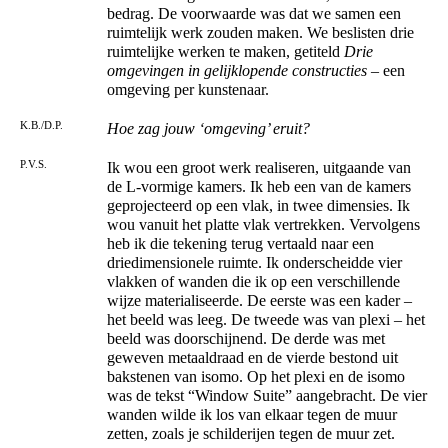
bedrag. De voorwaarde was dat we samen een
ruimtelijk werk zouden maken. We beslisten drie
ruimtelijke werken te maken, getiteld
Drie
omgevingen in gelijklopende constructies
– een
omgeving per kunstenaar.
K.B./D.P.
Hoe zag jouw ‘omgeving’ eruit?
P.V.S.
Ik wou een groot werk realiseren, uitgaande van
de L-vormige kamers. Ik heb een van de kamers
geprojecteerd op een vlak, in twee dimensies. Ik
wou vanuit het platte vlak vertrekken. Vervolgens
heb ik die tekening terug vertaald naar een
driedimensionele ruimte. Ik onderscheidde vier
vlakken of wanden die ik op een verschillende
wijze materialiseerde. De eerste was een kader –
het beeld was leeg. De tweede was van plexi – het
beeld was doorschijnend. De derde was met
geweven metaaldraad en de vierde bestond uit
bakstenen van isomo. Op het plexi en de isomo
was de tekst “Window Suite” aangebracht. De vier
wanden wilde ik los van elkaar tegen de muur
zetten, zoals je schilderijen tegen de muur zet.