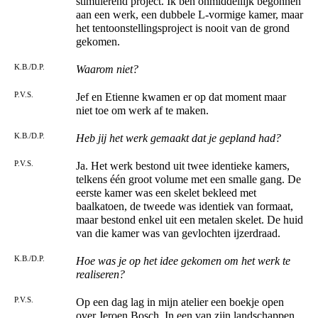
stimulerend project. Ik ben onmiddellijk begonnen
aan een werk, een dubbele L-vormige kamer, maar
het tentoonstellingsproject is nooit van de grond
gekomen.
K.B./D.P.
Waarom niet?
P.V.S.
Jef en Etienne kwamen er op dat moment maar
niet toe om werk af te maken.
K.B./D.P.
Heb jij het werk gemaakt dat je gepland had?
P.V.S.
Ja. Het werk bestond uit twee identieke kamers,
telkens één groot volume met een smalle gang. De
eerste kamer was een skelet bekleed met
baalkatoen, de tweede was identiek van formaat,
maar bestond enkel uit een metalen skelet. De huid
van die kamer was van gevlochten ijzerdraad.
K.B./D.P.
Hoe was je op het idee gekomen om het werk te
realiseren?
P.V.S.
Op een dag lag in mijn atelier een boekje open
over Jeroen Bosch. In een van zijn landschappen