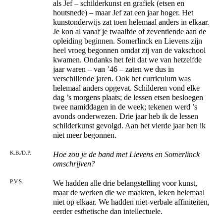
als Jef – schilderkunst en grafiek (etsen en
houtsnede) – maar Jef zat een jaar hoger. Het
kunstonderwijs zat toen helemaal anders in elkaar.
Je kon al vanaf je twaalfde of zeventiende aan de
opleiding beginnen. Somerlinck en Lievens zijn
heel vroeg begonnen omdat zij van de vakschool
kwamen. Ondanks het feit dat we van hetzelfde
jaar waren – van ’46 – zaten we dus in
verschillende jaren. Ook het curriculum was
helemaal anders opgevat. Schilderen vond elke
dag ’s morgens plaats; de lessen etsen besloegen
twee namiddagen in de week; tekenen werd ’s
avonds onderwezen. Drie jaar heb ik de lessen
schilderkunst gevolgd. Aan het vierde jaar ben ik
niet meer begonnen.
K.B./D.P.
Hoe zou je de band met Lievens en Somerlinck
omschrijven?
P.V.S.
We hadden alle drie belangstelling voor kunst,
maar de werken die we maakten, leken helemaal
niet op elkaar. We hadden niet-verbale affiniteiten,
eerder esthetische dan intellectuele.