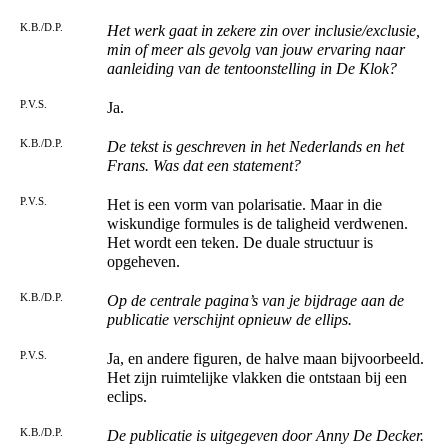
K.B./D.P.
Het werk gaat in zekere zin over inclusie/exclusie,
min of meer als gevolg van jouw ervaring naar
aanleiding van de tentoonstelling in De Klok?
P.V.S.
Ja.
K.B./D.P.
De tekst is geschreven in het Nederlands en het
Frans. Was dat een statement?
P.V.S.
Het is een vorm van polarisatie. Maar in die
wiskundige formules is de taligheid verdwenen.
Het wordt een teken. De duale structuur is
opgeheven.
K.B./D.P.
Op de centrale pagina’s van je bijdrage aan de
publicatie verschijnt opnieuw de ellips.
P.V.S.
Ja, en andere figuren, de halve maan bijvoorbeeld.
Het zijn ruimtelijke vlakken die ontstaan bij een
eclips.
K.B./D.P.
De publicatie is uitgegeven door Anny De Decker.