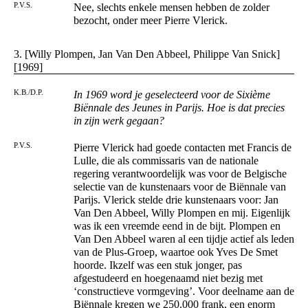
P.V.S.
Nee, slechts enkele mensen hebben de zolder
bezocht, onder meer Pierre Vlerick.
3. [Willy Plompen, Jan Van Den Abbeel, Philippe Van Snick]
[1969]
K.B./D.P.
In 1969 word je geselecteerd voor de Sixième
Biënnale des Jeunes in Parijs. Hoe is dat precies
in zijn werk gegaan?
P.V.S.
Pierre Vlerick had goede contacten met Francis de
Lulle, die als commissaris van de nationale
regering verantwoordelijk was voor de Belgische
selectie van de kunstenaars voor de Biënnale van
Parijs. Vlerick stelde drie kunstenaars voor: Jan
Van Den Abbeel, Willy Plompen en mij. Eigenlijk
was ik een vreemde eend in de bijt. Plompen en
Van Den Abbeel waren al een tijdje actief als leden
van de Plus-Groep, waartoe ook Yves De Smet
hoorde. Ikzelf was een stuk jonger, pas
afgestudeerd en hoegenaamd niet bezig met
‘constructieve vormgeving’. Voor deelname aan de
Biënnale kregen we 250.000 frank, een enorm