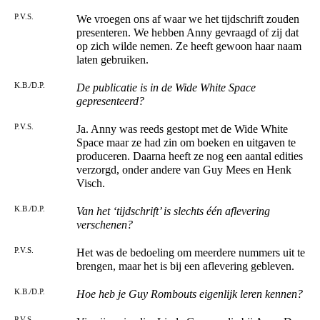
P.V.S.
We vroegen ons af waar we het tijdschrift zouden
presenteren. We hebben Anny gevraagd of zij dat
op zich wilde nemen. Ze heeft gewoon haar naam
laten gebruiken.
K.B./D.P.
De publicatie is in de Wide White Space
gepresenteerd?
P.V.S.
Ja. Anny was reeds gestopt met de Wide White
Space maar ze had zin om boeken en uitgaven te
produceren. Daarna heeft ze nog een aantal edities
verzorgd, onder andere van Guy Mees en Henk
Visch.
K.B./D.P.
Van het ‘tijdschrift’ is slechts één aflevering
verschenen?
P.V.S.
Het was de bedoeling om meerdere nummers uit te
brengen, maar het is bij een aflevering gebleven.
K.B./D.P.
Hoe heb je Guy Rombouts eigenlijk leren kennen?
P.V.S.