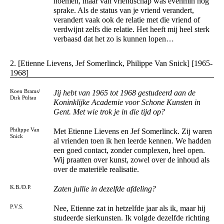
noemen, maar van vriendschap was evenmin nog
sprake. Als de status van je vriend verandert,
verandert vaak ook de relatie met die vriend of
verdwijnt zelfs die relatie. Het heeft mij heel sterk
verbaasd dat het zo is kunnen lopen…
2. [Etienne Lievens, Jef Somerlinck, Philippe Van Snick] [1965-
1968]
Koen Brams/
Jij hebt van 1965 tot 1968 gestudeerd aan de
Dirk Pültau
Koninklijke Academie voor Schone Kunsten in
Gent. Met wie trok je in die tijd op?
Philippe Van
Met Etienne Lievens en Jef Somerlinck. Zij waren
Snick
al vrienden toen ik hen leerde kennen. We hadden
een goed contact, zonder complexen, heel open.
Wij praatten over kunst, zowel over de inhoud als
over de materiële realisatie.
K.B./D.P.
Zaten jullie in dezelfde afdeling?
P.V.S.
Nee, Etienne zat in hetzelfde jaar als ik, maar hij
studeerde sierkunsten. Ik volgde dezelfde richting