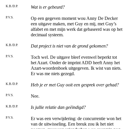
K.B./D.P.
Wat is er gebeurd?
P.V.S.
Op een gegeven moment wou Anny De Decker
een uitgave maken, met Guy en mij, met Guy’s
alfabet en met mijn werk dat gebaseerd was op het
decimaal systeem.
K.B./D.P.
Dat project is niet van de grond gekomen?
P.V.S.
Toch wel. De uitgave bleef evenwel beperkt tot
het Azart. Onder de imprint ADD heeft Anny het
Azart-woordenboek uitgegeven. Ik wist van niets.
Er was me niets gezegd.
K.B./D.P.
Heb je er met Guy ooit een gesprek over gehad?
P.V.S.
Nee.
K.B./D.P.
Is jullie relatie dan geëindigd?
P.V.S.
Er was een verwijdering: de concurrentie won het
van de uitwisseling. Een breuk zou ik het niet