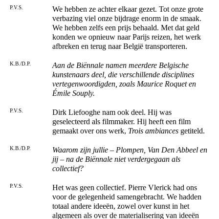
P.V.S.
We hebben ze achter elkaar gezet. Tot onze grote
verbazing viel onze bijdrage enorm in de smaak.
We hebben zelfs een prijs behaald. Met dat geld
konden we opnieuw naar Parijs reizen, het werk
afbreken en terug naar België transporteren.
K.B./D.P.
Aan de Biënnale namen meerdere Belgische
kunstenaars deel, die verschillende disciplines
vertegenwoordigden, zoals Maurice Roquet en
Émile Souply.
P.V.S.
Dirk Liefooghe nam ook deel. Hij was
geselecteerd als filmmaker. Hij heeft een film
gemaakt over ons werk,
Trois ambiances
getiteld.
K.B./D.P.
Waarom zijn jullie – Plompen, Van Den Abbeel en
jij – na de Biënnale niet verdergegaan als
collectief?
P.V.S.
Het was geen collectief. Pierre Vlerick had ons
voor de gelegenheid samengebracht. We hadden
totaal andere ideeën, zowel over kunst in het
algemeen als over de materialisering van ideeën